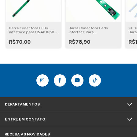
Barra conectora LEDs
Barra Conectora Leds
KIT 
interface para UN40J6500
interface Para
Barr
| BN41-02372A
UN48JU6000
PH3
R$70,00
R$78,90
R$
DEPARTAMENTOS
ENTRE EM CONTATO
RECEBA AS NOVIDADES