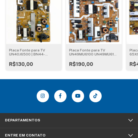
Placa Fonte para TV
Placa Fonte para TV
Plac
UN40J6500 | BN44-
UN49MU6100 UN49MU6120
65X9
00803A
| BN44-00807F
527-
R$130,00
R$190,00
R$
DEPARTAMENTOS
ENTRE EM CONTATO