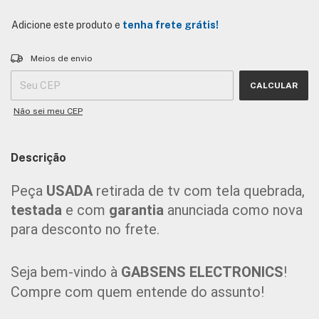
Adicione este produto e
tenha frete grátis!
Entregas para o CEP:
ALTERAR CEP
Meios de envio
CALCULAR
Não sei meu CEP
Descrição
Peça 
USADA 
retirada de tv com tela quebrada, 
testada
 e com 
garantia
 anunciada como nova 
para desconto no frete.
Seja bem-vindo à 
GABSENS ELECTRONICS
!
Compre com quem entende do assunto!