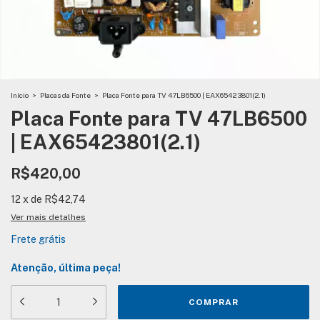
Início
>
Placas da Fonte
>
Placa Fonte para TV 47LB6500 | EAX65423801(2.1)
Placa Fonte para TV 47LB6500
| EAX65423801(2.1)
R$420,00
12
x
de
R$42,74
Ver mais detalhes
Frete grátis
Atenção, última peça!