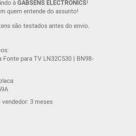
indo à 
GABSENS ELECTRONICS
!
m quem entende do assunto!
tens são testados antes do envio.
sos:
a Fonte para TV LN32C530 | BN98-
placa:
59A
o vendedor: 3 meses