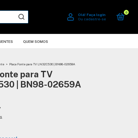
0
Olá!
Faça login
Ou cadastre-se
UENTES
QUEM SOMOS
nte
>
Placa Fonte para TV LN32C530 | BN98-02659A
Fonte para TV
530 | BN98-02659A
7
es