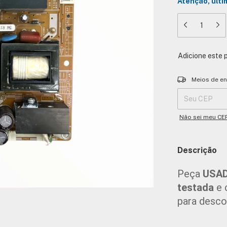
Atenção, últi
Adicione este 
Entregas para o 
Meios de en
Não sei meu CE
Descrição
Peça 
USAD
testada
 e
para desco