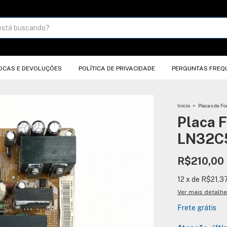
OCAS E DEVOLUÇÕES
POLÍTICA DE PRIVACIDADE
PERGUNTAS FREQ
Início
>
Placas da Fo
Placa 
LN32C
R$210,00
12
x
de
R$21,3
Ver mais detalh
Frete grátis