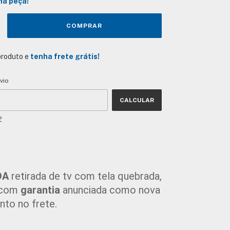
ma peça!
produto e
tenha frete grátis!
CEP:
ALTERAR CEP
vio
CALCULAR
P
A 
retirada de tv com tela quebrada, 
 com 
garantia
 anunciada como nova 
nto no frete.