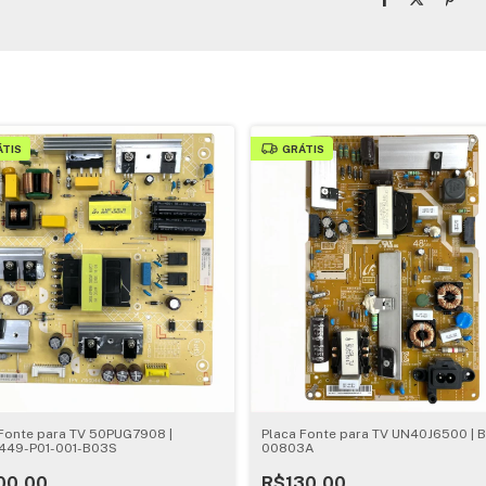
ÁTIS
GRÁTIS
 Fonte para TV 50PUG7908 |
Placa Fonte para TV UN40J6500 | 
449-P01-001-B03S
00803A
00,00
R$130,00