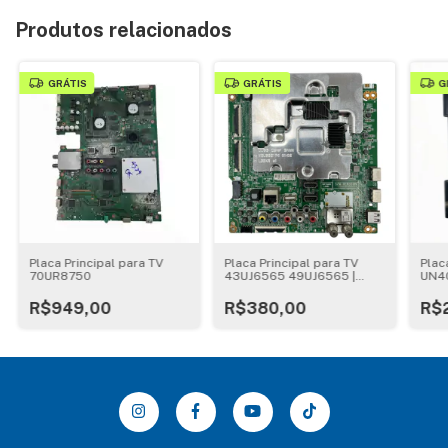
Produtos relacionados
GRÁTIS
GRÁTIS
G
Placa Principal para TV
Placa Principal para TV
Placa
70UR8750
43UJ6565 49UJ6565 |
UN4
EAX67146203
UN4
R$949,00
R$380,00
R$