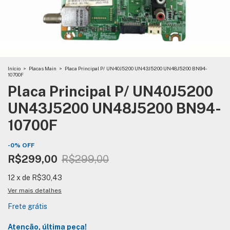
Início
>
Placas Main
>
Placa Principal P/ UN40J5200 UN43J5200 UN48J5200 BN94-
10700F
Placa Principal P/ UN40J5200
UN43J5200 UN48J5200 BN94-
10700F
-
0
%
OFF
R$299,00
R$299,00
12
x
de
R$30,43
Ver mais detalhes
Frete grátis
Atenção, última peça!